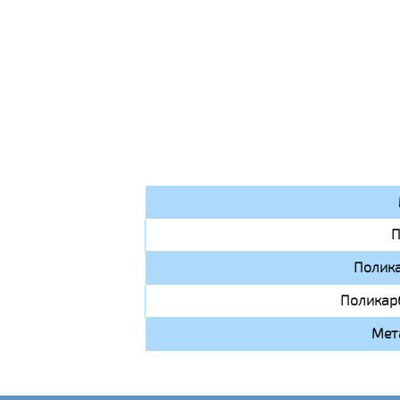
П
Полик
Поликар
Мет