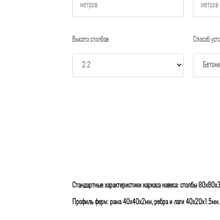
Высота столбов
Способ уст
Стандартные характеристики каркаса навеса: столбы 80х80х
Профиль ферм: рама 40х40х2мм, ребра и лаги 40х20х1.5мм.