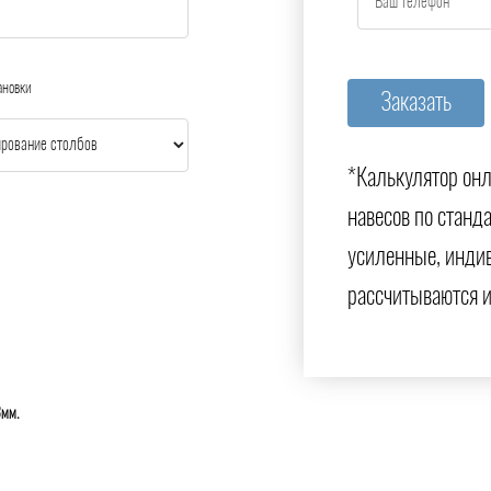
ановки
*Калькулятор онл
навесов по станд
усиленные, инди
рассчитываются 
3мм.