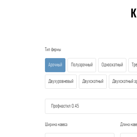
К
Тип фермы
Арочный
Полуарочный
Односкатный
Тр
Двухуровневый
Двухскатный
Двухскатный а
Ширина навеса
Длина наве