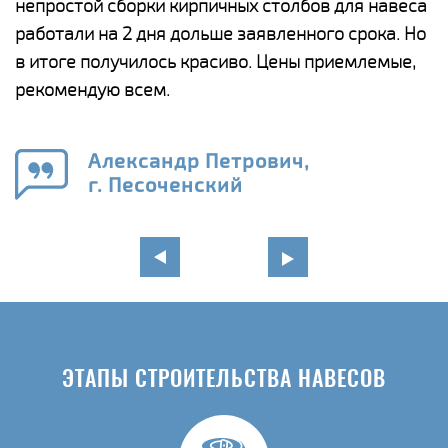
непростой сборки кирпичных столбов для навеса
н
работали на 2 дня дольше заявленного срока. Но
о
в итоге получилось красиво. Цены приемлемые,
К
рекомендую всем.
п
е
Александр Петрович,
и
г. Песоченский
в
ЭТАПЫ СТРОИТЕЛЬСТВА НАВЕСОВ