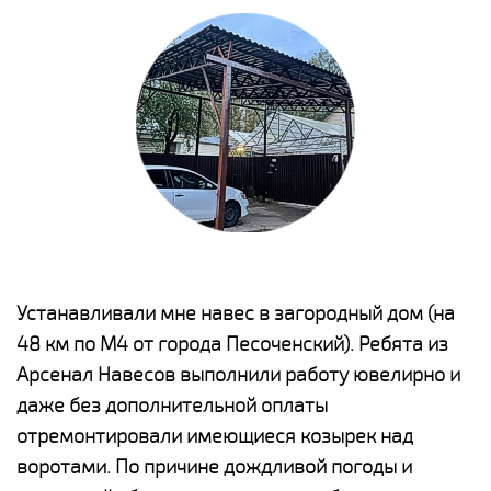
е
Устанавливали мне навес в загородный дом (на
Н
48 км по М4 от города Песоченский). Ребята из
р
Арсенал Навесов выполнили работу ювелирно и
К
о
даже без дополнительной оплаты
(
отремонтировали имеющиеся козырек над
а
воротами. По причине дождливой погоды и
п