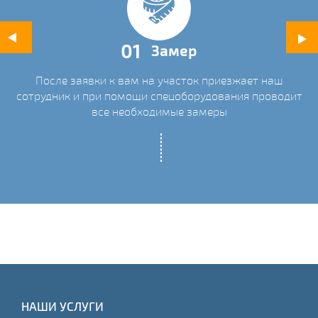
01
Замер
После заявки к вам на участок приезжает наш
ых
сотрудник и при помощи спецоборудования проводит
С
все необходимые замеры
НАШИ УСЛУГИ