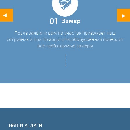
01
Замер
После заявки к вам на участок приезжает наш
ых
сотрудник и при помощи спецоборудования проводит
С
все необходимые замеры
НАШИ УСЛУГИ