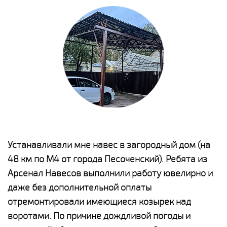
е
Устанавливали мне навес в загородный дом (на
Н
48 км по М4 от города Песоченский). Ребята из
р
Арсенал Навесов выполнили работу ювелирно и
К
о
даже без дополнительной оплаты
(
отремонтировали имеющиеся козырек над
а
воротами. По причине дождливой погоды и
п