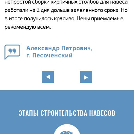
непростой сборки кирпичных столбов для навеса
н
работали на 2 дня дольше заявленного срока. Но
о
в итоге получилось красиво. Цены приемлемые,
К
рекомендую всем.
п
е
Александр Петрович,
и
г. Песоченский
в
ЭТАПЫ СТРОИТЕЛЬСТВА НАВЕСОВ