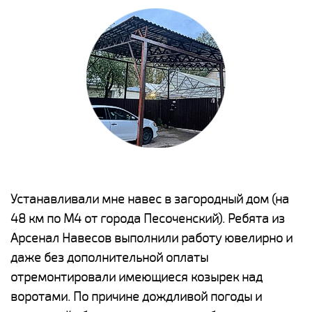
е
Устанавливали мне навес в загородный дом (на
Н
48 км по М4 от города Песоченский). Ребята из
р
Арсенал Навесов выполнили работу ювелирно и
К
о
даже без дополнительной оплаты
(
отремонтировали имеющиеся козырек над
а
воротами. По причине дождливой погоды и
п