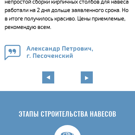
непростой сборки кирпичных столбов для навеса
н
работали на 2 дня дольше заявленного срока. Но
о
в итоге получилось красиво. Цены приемлемые,
К
рекомендую всем.
п
е
Александр Петрович,
и
г. Песоченский
в
ЭТАПЫ СТРОИТЕЛЬСТВА НАВЕСОВ