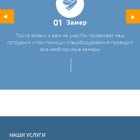
01
Замер
После заявки к вам на участок приезжает наш
ых
сотрудник и при помощи спецоборудования проводит
С
все необходимые замеры
НАШИ УСЛУГИ