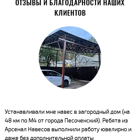
ОТЗЫВЫ И БЛАГОДАРНОСТИ НАШИХ
КЛИЕНТОВ
е
Устанавливали мне навес в загородный дом (на
Н
48 км по М4 от города Песоченский). Ребята из
р
Арсенал Навесов выполнили работу ювелирно и
К
о
даже без дополнительной оплаты
(