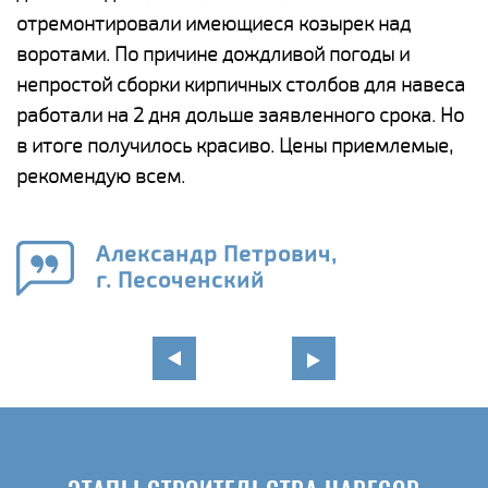
отремонтировали имеющиеся козырек над
а
воротами. По причине дождливой погоды и
п
непростой сборки кирпичных столбов для навеса
н
работали на 2 дня дольше заявленного срока. Но
о
в итоге получилось красиво. Цены приемлемые,
К
рекомендую всем.
п
е
Александр Петрович,
и
г. Песоченский
в