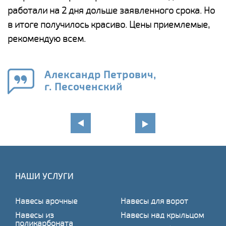
работали на 2 дня дольше заявленного срока. Но
о
в итоге получилось красиво. Цены приемлемые,
К
рекомендую всем.
п
е
Александр Петрович,
и
г. Песоченский
в
НАШИ УСЛУГИ
Навесы арочные
Навесы для ворот
Навесы из
Навесы над крыльцом
поликарбоната