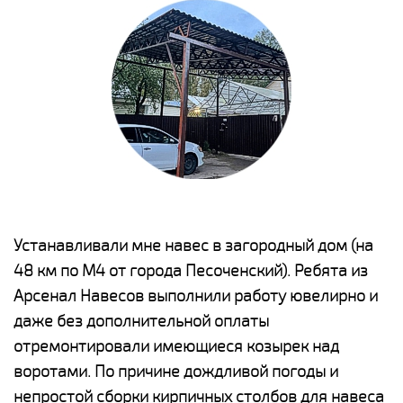
е
Устанавливали мне навес в загородный дом (на
Н
48 км по М4 от города Песоченский). Ребята из
р
Арсенал Навесов выполнили работу ювелирно и
К
о
даже без дополнительной оплаты
(
отремонтировали имеющиеся козырек над
а
воротами. По причине дождливой погоды и
п
непростой сборки кирпичных столбов для навеса
н