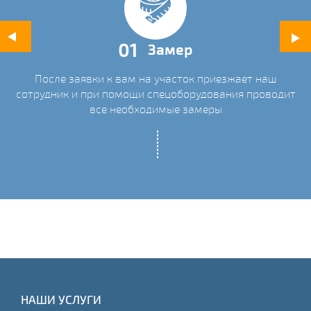
01
Замер
После заявки к вам на участок приезжает наш
ых
сотрудник и при помощи спецоборудования проводит
С
все необходимые замеры
НАШИ УСЛУГИ