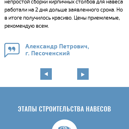
непростой сборки кирпичных столбов для навеса
н
работали на 2 дня дольше заявленного срока. Но
о
в итоге получилось красиво. Цены приемлемые,
К
рекомендую всем.
п
е
Александр Петрович,
и
г. Песоченский
в
ЭТАПЫ СТРОИТЕЛЬСТВА НАВЕСОВ