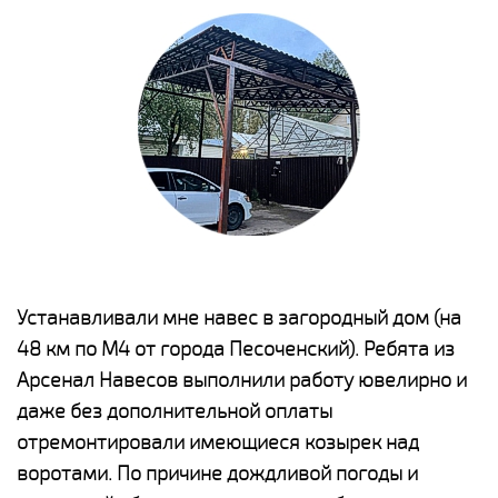
е
Устанавливали мне навес в загородный дом (на
Н
48 км по М4 от города Песоченский). Ребята из
р
Арсенал Навесов выполнили работу ювелирно и
К
о
даже без дополнительной оплаты
(
отремонтировали имеющиеся козырек над
а
воротами. По причине дождливой погоды и
п