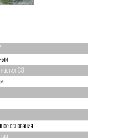
7
ный
настил С8
мм
м
нное основания
ный