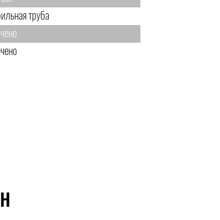
ильная труба
чено
чено
ЙН