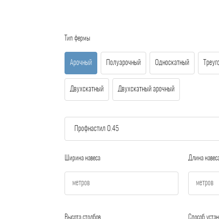
Тип фермы
Арочный
Полуарочный
Односкатный
Треуг
Двухскатный
Двухскатный арочный
Ширина навеса
Длина навес
Высота столбов
Способ устан