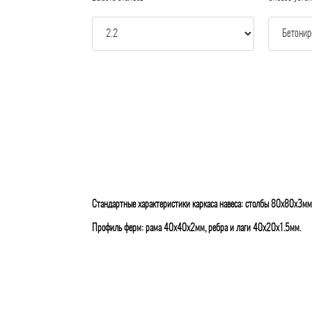
Стандартные характеристики каркаса навеса: столбы 80х80х3мм
Профиль ферм: рама 40х40х2мм, ребра и лаги 40х20х1.5мм.