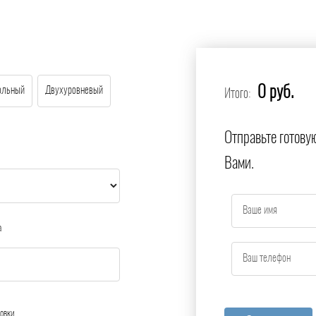
0 руб.
ольный
Двухуровневый
Итого:
Отправьте готову
Вами.
а
овки