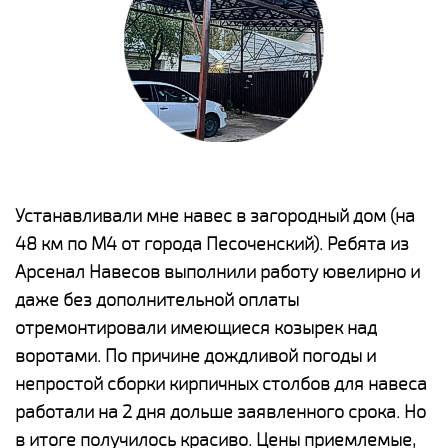
е
Устанавливали мне навес в загородный дом (на
Н
48 км по М4 от города Песоченский). Ребята из
р
Арсенал Навесов выполнили работу ювелирно и
К
о
даже без дополнительной оплаты
(
отремонтировали имеющиеся козырек над
а
воротами. По причине дождливой погоды и
п
непростой сборки кирпичных столбов для навеса
н
работали на 2 дня дольше заявленного срока. Но
о
в итоге получилось красиво. Цены приемлемые,
К