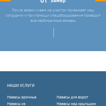
01
Замер
После заявки к вам на участок приезжает наш
ых
сотрудник и при помощи спецоборудования проводит
С
все необходимые замеры
НАШИ УСЛУГИ
Навесы арочные
Навесы для ворот
Навесы из
Навесы над крыльцом