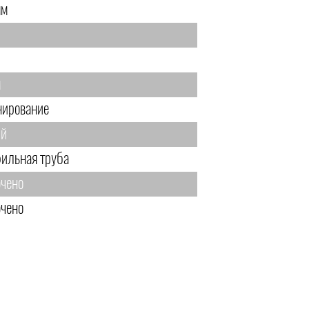
мм
м
нирование
ый
ильная труба
чено
чено