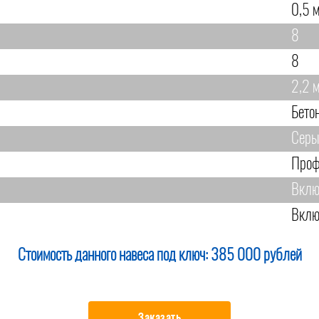
0,5 
8
8
2,2 
Бето
Сер
Проф
Вклю
Вклю
Стоимость данного навеса под ключ:
385 000 рублей
Заказать