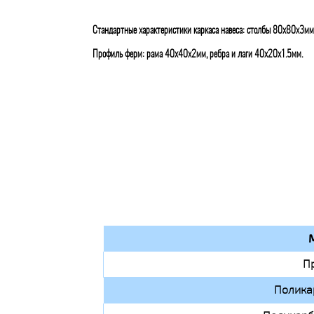
Стандартные характеристики каркаса навеса: столбы 80х80х3мм
Профиль ферм: рама 40х40х2мм, ребра и лаги 40х20х1.5мм.
П
Полика