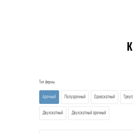
К
Тип фермы
Арочный
Полуарочный
Односкатный
Треуг
Двухскатный
Двухскатный арочный