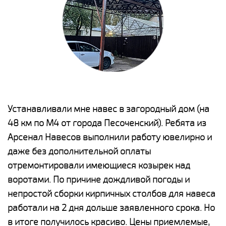
е
Устанавливали мне навес в загородный дом (на
Н
48 км по М4 от города Песоченский). Ребята из
р
Арсенал Навесов выполнили работу ювелирно и
К
о
даже без дополнительной оплаты
(
отремонтировали имеющиеся козырек над
а
воротами. По причине дождливой погоды и
п
непростой сборки кирпичных столбов для навеса
н
работали на 2 дня дольше заявленного срока. Но
о
в итоге получилось красиво. Цены приемлемые,
К