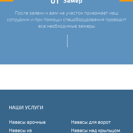
01
Замер
После заявки к вам на участок приезжает наш
ых
сотрудник и при помощи спецоборудования проводит
С
все необходимые замеры
НАШИ УСЛУГИ
Навесы арочные
Навесы для ворот
Навесы из
Навесы над крыльцом